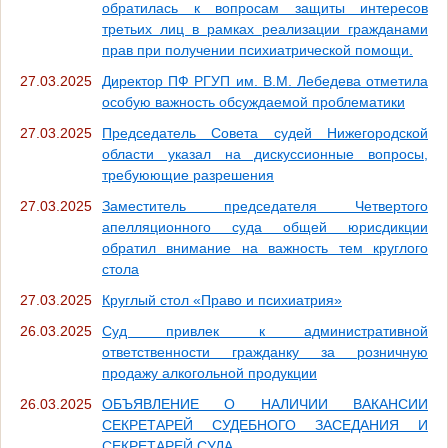
обратилась к вопросам защиты интересов
третьих лиц в рамках реализации гражданами
прав при получении психиатрической помощи.
27.03.2025
Директор ПФ РГУП им. В.М. Лебедева отметила
особую важность обсуждаемой проблематики
27.03.2025
Председатель Совета судей Нижегородской
области указал на дискуссионные вопросы,
требуюющие разрешения
27.03.2025
Заместитель председателя Четвертого
апелляционного суда общей юрисдикции
обратил внимание на важность тем круглого
стола
27.03.2025
Круглый стол «Право и психиатрия»
26.03.2025
Суд привлек к административной
ответственности гражданку за розничную
продажу алкогольной продукции
26.03.2025
ОБЪЯВЛЕНИЕ О НАЛИЧИИ ВАКАНСИИ
СЕКРЕТАРЕЙ СУДЕБНОГО ЗАСЕДАНИЯ И
СЕКРЕТАРЕЙ СУДА.