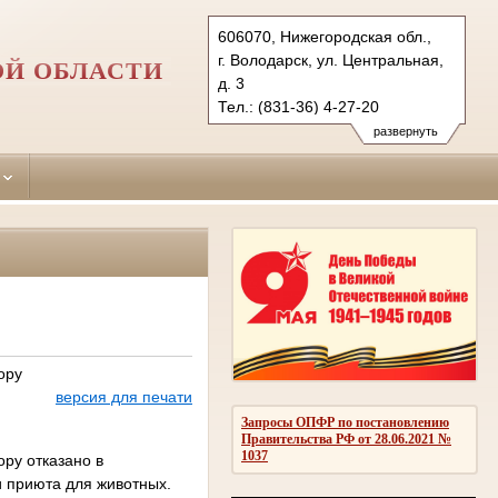
606070, Нижегородская обл.,
г. Володарск, ул. Центральная,
ОЙ ОБЛАСТИ
д. 3
Тел.: (831-36) 4-27-20
volodarsky.nnov@sudrf.ru
развернуть
ору
версия для печати
Запросы ОПФР по постановлению
Правительства РФ от 28.06.2021 №
1037
ру отказано в
и приюта для животных.