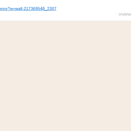
y_nnov?w=wall-217369548_2307
опубли