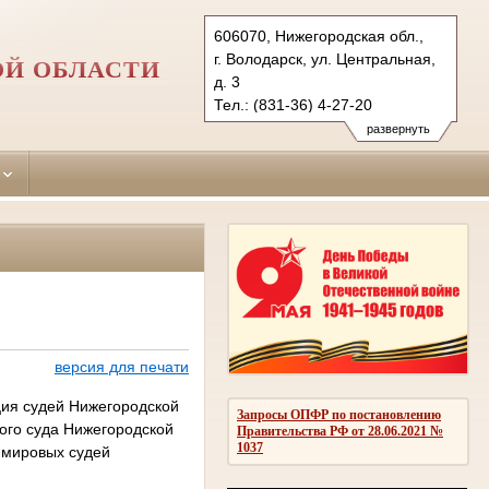
606070, Нижегородская обл.,
г. Володарск, ул. Центральная,
ОЙ ОБЛАСТИ
д. 3
Тел.: (831-36) 4-27-20
volodarsky.nnov@sudrf.ru
развернуть
версия для печати
ция судей Нижегородской
Запросы ОПФР по постановлению
ного суда Нижегородской
Правительства РФ от 28.06.2021 №
1037
и мировых судей