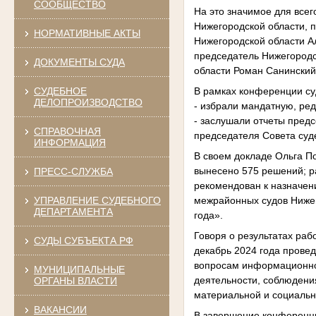
СООБЩЕСТВО
На это значимое для все
Нижегородской области, 
НОРМАТИВНЫЕ АКТЫ
Нижегородской области А
председатель Нижегородс
ДОКУМЕНТЫ СУДА
области Роман Санинский
СУДЕБНОЕ
В рамках конференции су
ДЕЛОПРОИЗВОДСТВО
- избрали мандатную, ре
- заслушали отчеты пред
СПРАВОЧНАЯ
председателя Совета суде
ИНФОРМАЦИЯ
В своем докладе Ольга По
вынесено 575 решений; р
ПРЕСС-СЛУЖБА
рекомендован к назначени
УПРАВЛЕНИЕ СУДЕБНОГО
межрайонных судов Нижег
ДЕПАРТАМЕНТА
года».
Говоря о результатах раб
СУДЫ СУБЪЕКТА РФ
декабрь 2024 года прове
вопросам информационной
МУНИЦИПАЛЬНЫЕ
деятельности, соблюдения
ОРГАНЫ ВЛАСТИ
материальной и социальн
ВАКАНСИИ
В завершение конференци