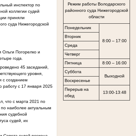
Режим работы Володарского
альный инспектор по
районного суда Нижегородской
ной коллегии судей
области
нции приняли
ного суда Нижегородской
Понедельник
Вторник
8:00 – 17:00
Среда
и Ольги Погорелко и
Четверг
етыре года.
Пятница
8:00 – 16:00
проведено 45 заседаний,
Суббота
ветствующего уровня,
Выходной
и с созданием
Воскресенье
 работу с 17 января 2025
Перерыв на
13:00-13:48
обед
, что с марта 2021 по
я по наиболее актуальным
ения судебной
туса судей, их
и Совета судей региона,