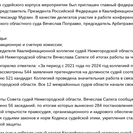
го судейского корпуса мероприятие был приглашен главный федер
представитель Президента Российской Федерации в Квалификацион
лександр Мурзин. В качестве делегатов участие в работе конфере
кого областного суда Вячеслав Поправко, председатель Арбитраж
.
дьи:
дакционную и счетную комиссии;
седателя Квалификационной коллегии судей Нижегородской област
й Нижегородской области Вячеслава Сапеги об итогах работы за ч
горелко отметила: «За период с 2021 года по 2024 год коллегией 
ассмотрены 544 заявления претендентов на должности судей соот
ю 521 кандидат. Коллегией проведена значительная работа в связ
ородской области. Все 12 межрайонных судов области начали свою
оты Совета судей Нижегородской области, Вячеслав Сапега сообщил
дено 56 заседаний, по итогам которых вынесено 284 постановлени
 открытости правосудия, организационного и кадрового обеспеч
 судьями законов и норм Кодекса судейской этики, укрепления ста
ой защиты.
и судьи избрали новый состав Квалификационной коллегии судей 