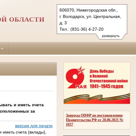
606070, Нижегородская обл.,
г. Володарск, ул. Центральная,
ОЙ ОБЛАСТИ
д. 3
Тел.: (831-36) 4-27-20
volodarsky.nnov@sudrf.ru
развернуть
ывать и иметь счета
асположенных за
Запросы ОПФР по постановлению
Правительства РФ от 28.06.2021 №
1037
версия для печати
 иметь счета (вклады),