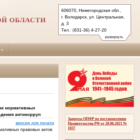
606070, Нижегородская обл.,
г. Володарск, ул. Центральная,
ОЙ ОБЛАСТИ
д. 3
Тел.: (831-36) 4-27-20
volodarsky.nnov@sudrf.ru
развернуть
изе нормативных
едения антикорруп
Запросы ОПФР по постановлению
версия для печати
Правительства РФ от 28.06.2021 №
1037
мативных правовых актов